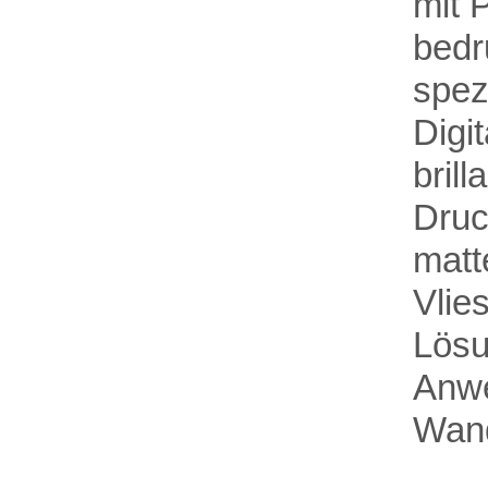
mit 
bedr
spez
Digi
brill
Druc
matt
Vlie
Lösu
Anw
Wan