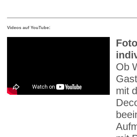
Videos auf YouTube:
Foto
indi
Ob W
Gast
mit 
Deco
beei
Aufm